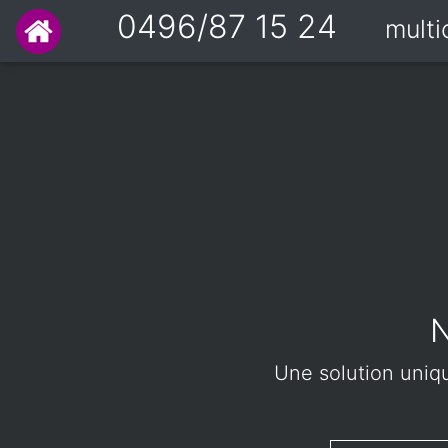
0496/87 15 24
mult
N
Une solution unique