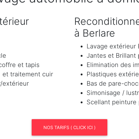
érieur
Reconditionne
à Berlare
Lavage extérieu
cle
Jantes et Brillant
offre et tapis
Elimination des i
et traitement cuir
Plastiques extéri
/extérieur
Bas de pare-chocs
Simonisage / lustr
Scellant peinture
NOS TARIFS ( CLICK ICI )