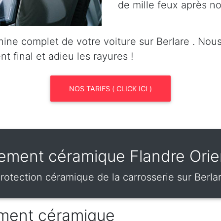
de mille feux après no
ine complet de votre voiture sur Berlare . No
nt final et adieu les rayures !
NOS TARIFS ( CLICK ICI )
tement céramique Flandre Orie
rotection céramique de la carrosserie sur Berla
tement céramique