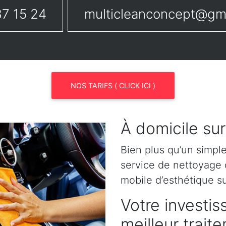
7 15 24
multicleanconcept@gm
NOS TARIFS ( CLICK ICI )
À domicile sur
Bien plus qu’un simpl
service de nettoyage o
mobile d’esthétique su
Votre investis
meilleur trait