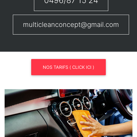
0496/87 15 24
multicleanconcept@gmail.com
NOS TARIFS ( CLICK ICI )