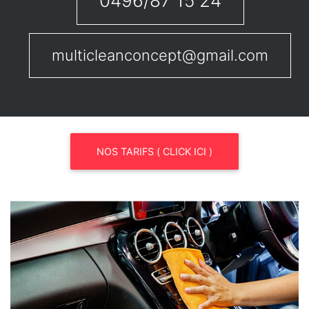
0496/87 15 24
multicleanconcept@gmail.com
NOS TARIFS ( CLICK ICI )