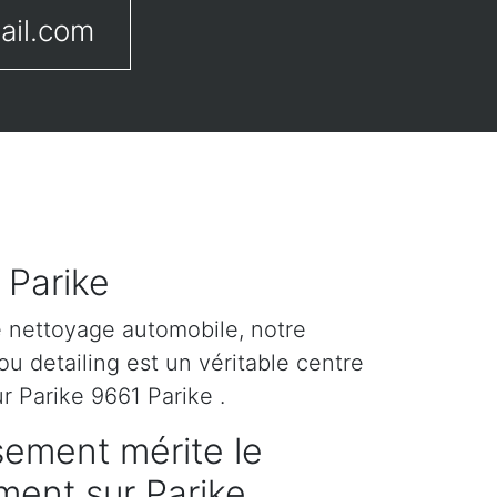
ail.com
 Parike
e nettoyage automobile, notre
u detailing est un véritable centre
r Parike 9661 Parike .
sement mérite le
ement sur Parike