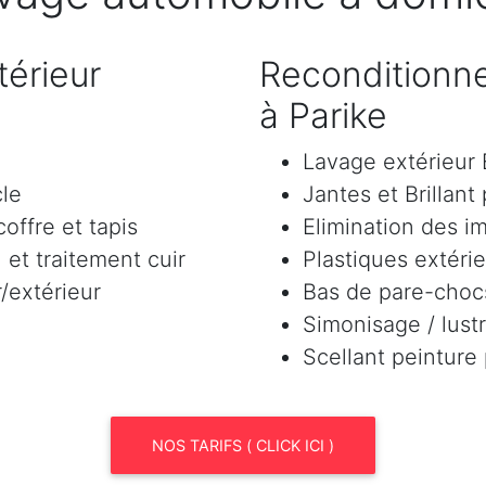
érieur
Reconditionne
à Parike
Lavage extérieu
cle
Jantes et Brillant
offre et tapis
Elimination des i
et traitement cuir
Plastiques extéri
/extérieur
Bas de pare-chocs
Simonisage / lustr
Scellant peinture
NOS TARIFS ( CLICK ICI )