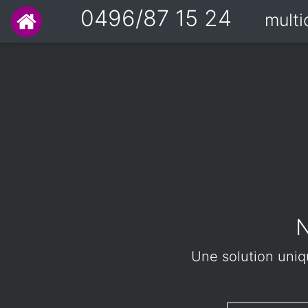
0496/87 15 24
mult
N
Une solution uniqu