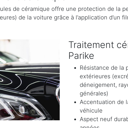
ules de céramique offre une protection de la pe
res) de la voiture grâce à l’application d’un film
Traitement cé
Parike
Résistance de la 
extérieures (excr
déneigement, rayon
générales)
Accentuation de la
véhicule
Aspect neuf durab
années