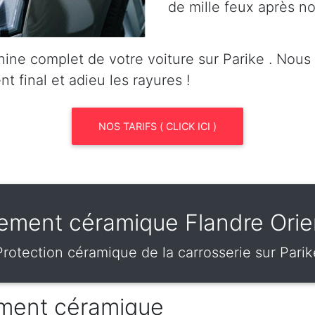
de mille feux après no
ine complet de votre voiture sur Parike . Nou
nt final et adieu les rayures !
NOS TARIFS ( CLICK ICI )
tement céramique Flandre Orie
Protection céramique de la carrosserie sur Parik
tement céramique