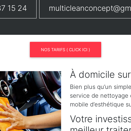
7 15 24
multicleanconcept@gm
NOS TARIFS ( CLICK ICI )
À domicile sur
Bien plus qu’un simpl
service de nettoyage o
mobile d’esthétique su
Votre investis
meilleur trait