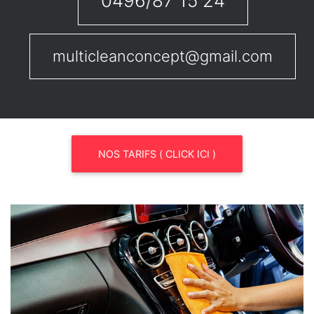
0496/87 15 24
multicleanconcept@gmail.com
NOS TARIFS ( CLICK ICI )