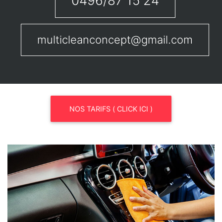
0496/87 15 24
multicleanconcept@gmail.com
NOS TARIFS ( CLICK ICI )