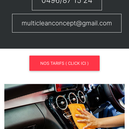
0496/87 15 24
multicleanconcept@gmail.com
NOS TARIFS ( CLICK ICI )