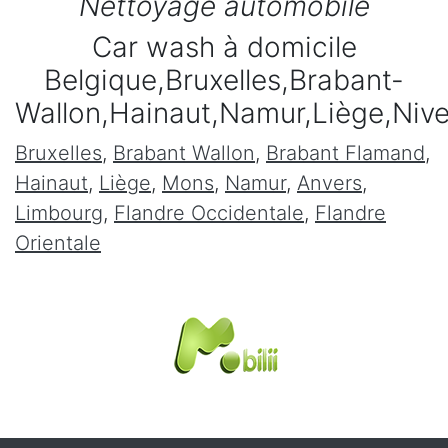
Nettoyage automobile
Car wash à domicile
Belgique,Bruxelles,Brabant-
Wallon,Hainaut,Namur,Liège,Niv
Bruxelles
,
Brabant Wallon
,
Brabant Flamand
,
Hainaut
,
Liège
,
Mons
,
Namur
,
Anvers
,
Limbourg
,
Flandre Occidentale
,
Flandre
Orientale