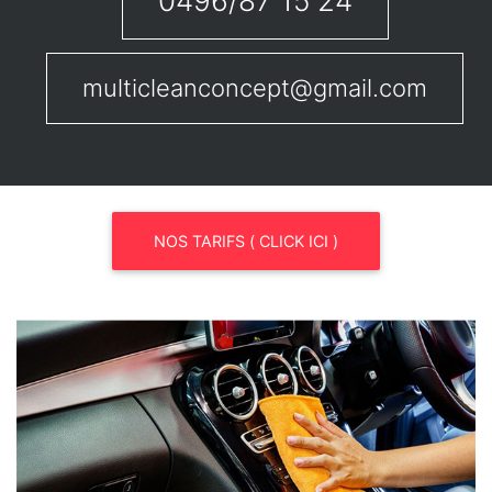
0496/87 15 24
multicleanconcept@gmail.com
NOS TARIFS ( CLICK ICI )