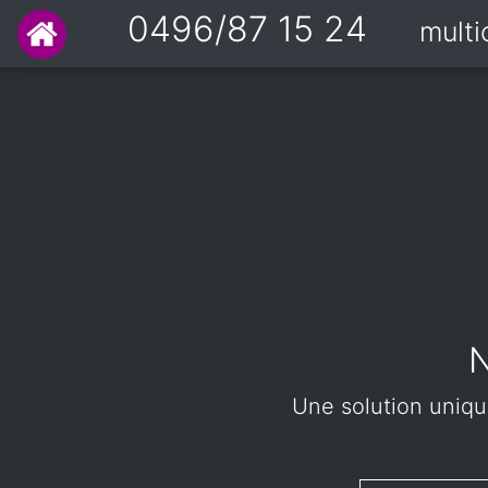
0496/87 15 24
mult
N
Une solution unique