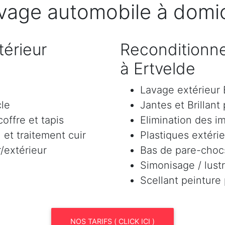
vage automobile à domic
érieur
Reconditionne
à Ertvelde
Lavage extérieu
cle
Jantes et Brillant
offre et tapis
Elimination des i
et traitement cuir
Plastiques extéri
/extérieur
Bas de pare-chocs
Simonisage / lustr
Scellant peinture
NOS TARIFS ( CLICK ICI )