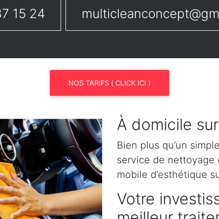
7 15 24
multicleanconcept@gm
NOS TARIFS ( CLICK ICI )
À domicile sur
Bien plus qu’un simpl
service de nettoyage o
mobile d’esthétique su
Votre investis
meilleur trait