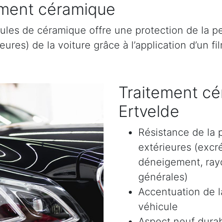
tement céramique
ules de céramique offre une protection de la pe
res) de la voiture grâce à l’application d’un film
Traitement cé
Ertvelde
Résistance de la 
extérieures (excr
déneigement, rayon
générales)
Accentuation de la
véhicule
Aspect neuf durab