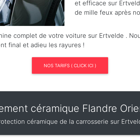
et efficace sur Ertveld
de mille feux après no
ine complet de votre voiture sur Ertvelde . N
nt final et adieu les rayures !
NOS TARIFS ( CLICK ICI )
tement céramique Flandre Orie
rotection céramique de la carrosserie sur Ertvel