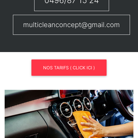
0496/87 15 24
multicleanconcept@gmail.com
NOS TARIFS ( CLICK ICI )