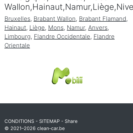
Wallon,Hainaut,Namur,Liège,Niv
Bruxelles
,
Brabant Wallon
,
Brabant Flamand
,
Hainaut
,
Liège
,
Mons
,
Namur
,
Anvers
,
Limbourg
,
Flandre Occidentale
,
Flandre
Orientale
CONDITIONS
-
SITEMAP
-
Share
© 2021–2026
clean-car.be