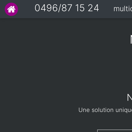
0496/87 15 24
mult
N
Une solution unique