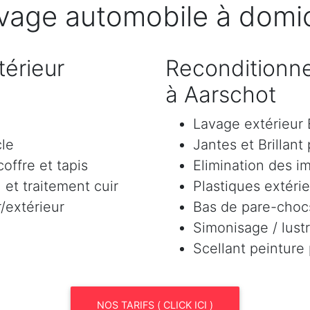
vage automobile à domic
érieur
Reconditionne
à Aarschot
Lavage extérieu
cle
Jantes et Brillant
offre et tapis
Elimination des i
et traitement cuir
Plastiques extéri
/extérieur
Bas de pare-chocs
Simonisage / lustr
Scellant peinture
NOS TARIFS ( CLICK ICI )