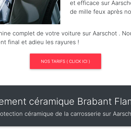
et efficace sur Aarsch
de mille feux après no
ine complet de votre voiture sur Aarschot . N
nt final et adieu les rayures !
NOS TARIFS ( CLICK ICI )
tement céramique Brabant Fl
otection céramique de la carrosserie sur Aarsc