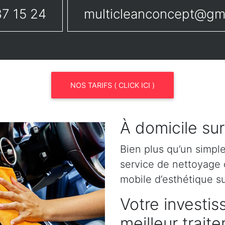
7 15 24
multicleanconcept@gm
NOS TARIFS ( CLICK ICI )
À domicile su
Bien plus qu’un simpl
service de nettoyage o
mobile d’esthétique s
Votre investis
meilleur trait