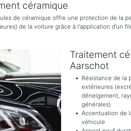
tement céramique
ules de céramique offre une protection de la pe
res) de la voiture grâce à l’application d’un film
Traitement cé
Aarschot
Résistance de la 
extérieures (excr
déneigement, rayon
générales)
Accentuation de la
véhicule
Aspect neuf durab