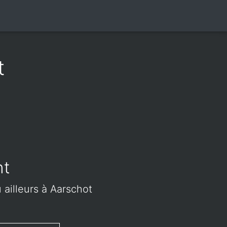
t
0
nt
 ailleurs à Aarschot