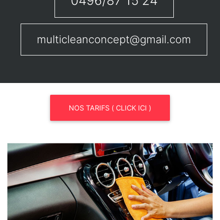
0496/87 15 24
multicleanconcept@gmail.com
NOS TARIFS ( CLICK ICI )