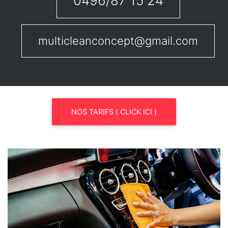
0496/87 15 24
multicleanconcept@gmail.com
NOS TARIFS ( CLICK ICI )