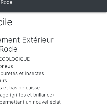
s Rode
ile
ment Extérieur
 Rode
r ECOLOGIQUE
 pneus
mpuretés et insectes
eurs
 et bas de caisse
age (griffes et brillance)
 permettant un nouvel éclat