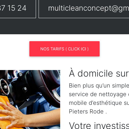
7 15 24
multicleanconcept@gm
NOS TARIFS ( CLICK ICI )
À domicile sur
Bien plus qu’un simpl
service de nettoyage o
mobile d’esthétique s
Pieters Rode .
Votre investis