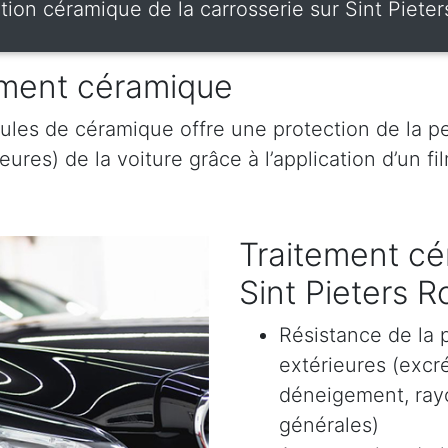
tion céramique de la carrosserie sur Sint Piete
tement céramique
ules de céramique offre une protection de la pe
res) de la voiture grâce à l’application d’un film
Traitement cé
Sint Pieters 
Résistance de la 
extérieures (excr
déneigement, rayon
générales)