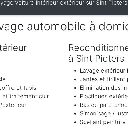
yage voiture intérieur extérieur sur Sint Pieter
vage automobile à domic
érieur
Reconditionne
à Sint Pieters
Lavage extérieu
cle
Jantes et Brillant
offre et tapis
Elimination des i
et traitement cuir
Plastiques extéri
/extérieur
Bas de pare-chocs
Simonisage / lustr
Scellant peinture