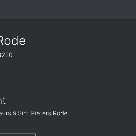
 Rode
 3220
nt
leurs à Sint Pieters Rode