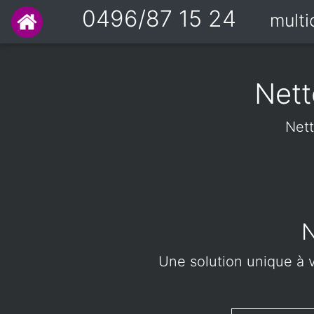
0496/87 15 24
mult
Nett
Nett
N
Une solution unique à vo