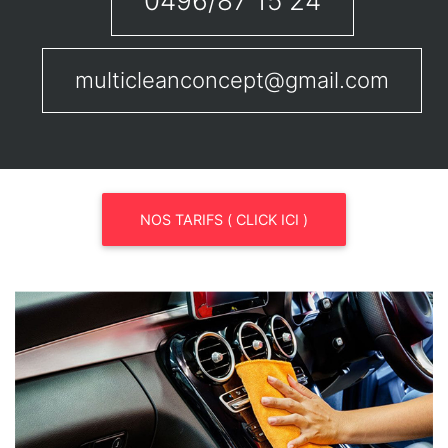
0496/87 15 24
multicleanconcept@gmail.com
NOS TARIFS ( CLICK ICI )