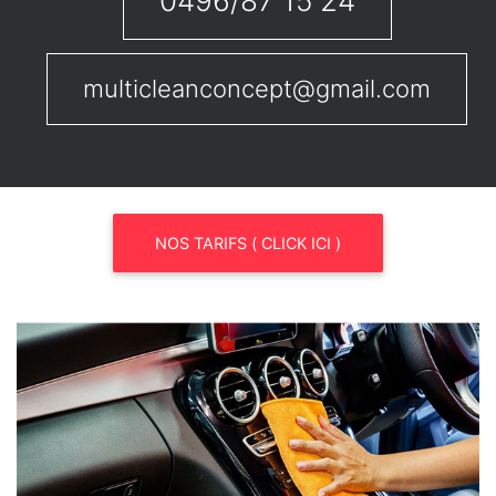
0496/87 15 24
multicleanconcept@gmail.com
NOS TARIFS ( CLICK ICI )