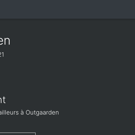
en
21
nt
ailleurs à Outgaarden