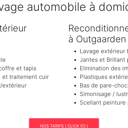
vage automobile à domic
érieur
Reconditionne
à Outgaarden
Lavage extérieu
cle
Jantes et Brillant
offre et tapis
Elimination des i
et traitement cuir
Plastiques extéri
/extérieur
Bas de pare-chocs
Simonisage / lustr
Scellant peinture
NOS TARIFS ( CLICK ICI )