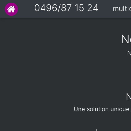
0496/87 15 24
mult
N
N
N
Une solution unique à