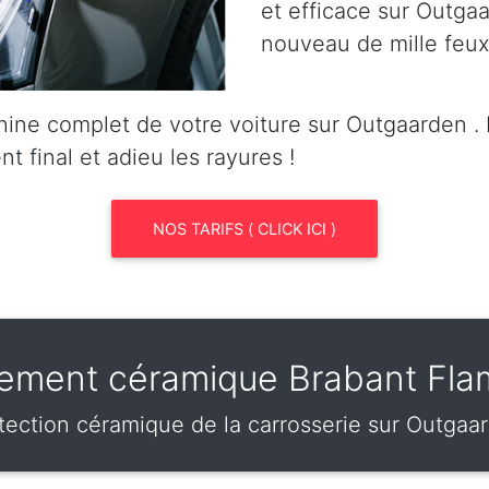
et efficace sur Outgaar
nouveau de mille feux
ine complet de votre voiture sur Outgaarden 
nt final et adieu les rayures !
NOS TARIFS ( CLICK ICI )
tement céramique Brabant Fl
tection céramique de la carrosserie sur Outgaa