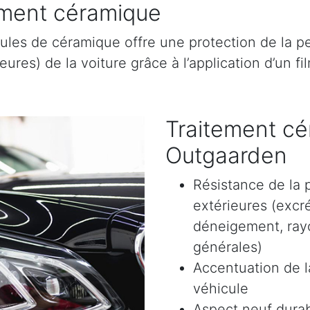
tement céramique
ules de céramique offre une protection de la pe
res) de la voiture grâce à l’application d’un film
Traitement cé
Outgaarden
Résistance de la 
extérieures (excr
déneigement, rayon
générales)
Accentuation de la
véhicule
Aspect neuf durab