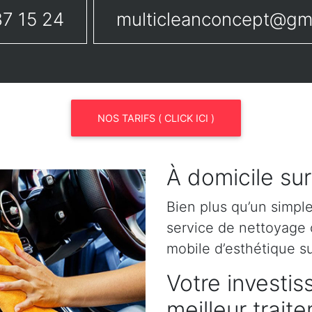
7 15 24
multicleanconcept@gm
NOS TARIFS ( CLICK ICI )
À domicile su
Bien plus qu’un simpl
service de nettoyage o
mobile d’esthétique 
Votre investis
meilleur trai