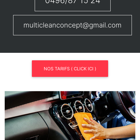
0496/87 15 24
multicleanconcept@gmail.com
NOS TARIFS ( CLICK ICI )