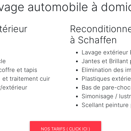
vage automobile à domic
érieur
Reconditionne
à Schaffen
Lavage extérieu
cle
Jantes et Brillant
offre et tapis
Elimination des i
et traitement cuir
Plastiques extéri
/extérieur
Bas de pare-chocs
Simonisage / lustr
Scellant peinture
NOS TARIFS ( CLICK ICI )