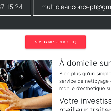
7 15 24
multicleanconcept@gm
NOS TARIFS ( CLICK ICI )
À domicile su
Bien plus qu’un simpl
service de nettoyage o
mobile d’esthétique s
Votre investis
meilleur trait