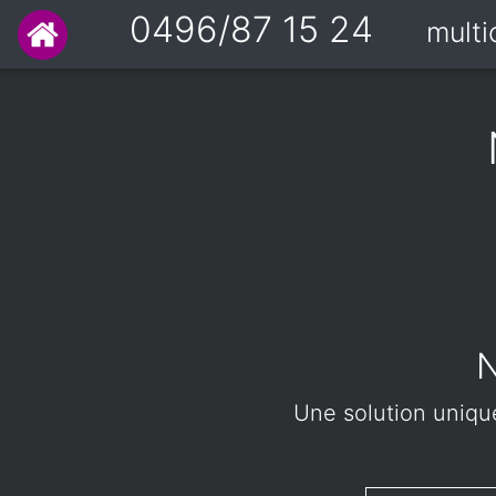
0496/87 15 24
mult
N
Une solution unique