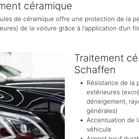
tement céramique
ules de céramique offre une protection de la pe
res) de la voiture grâce à l’application d’un film
Traitement cé
Schaffen
Résistance de la 
extérieures (excr
déneigement, rayon
générales)
Accentuation de la
véhicule
Aspect neuf durab