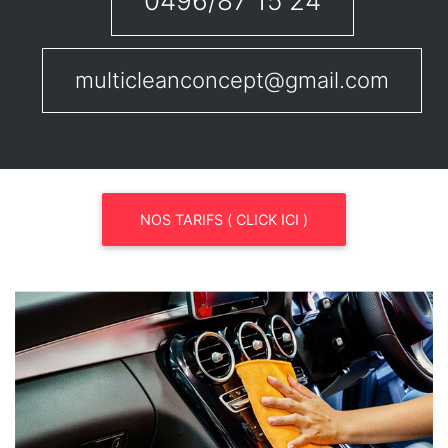
0496/87 15 24
multicleanconcept@gmail.com
NOS TARIFS ( CLICK ICI )