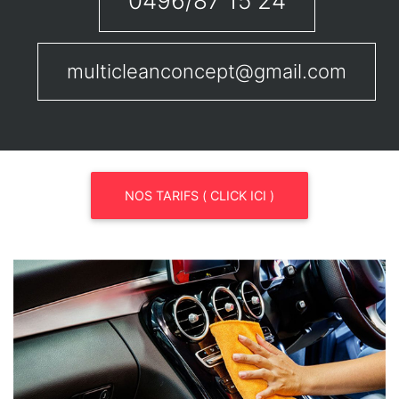
0496/87 15 24
multicleanconcept@gmail.com
NOS TARIFS ( CLICK ICI )