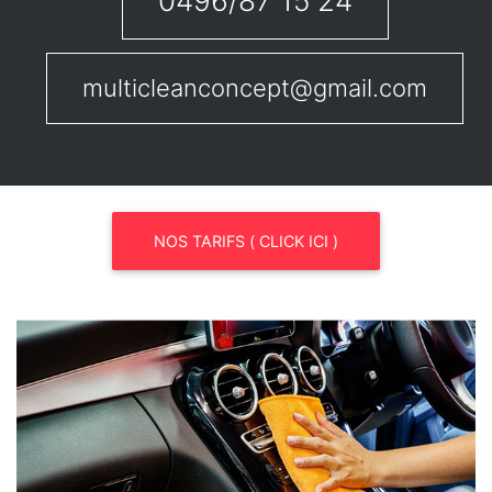
0496/87 15 24
multicleanconcept@gmail.com
NOS TARIFS ( CLICK ICI )