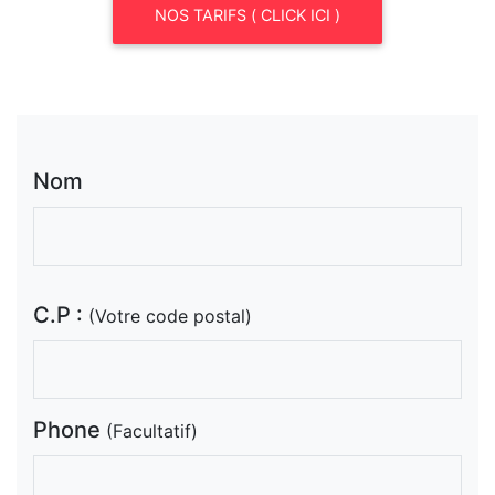
NOS TARIFS ( CLICK ICI )
Nom
C.P :
(Votre code postal)
Phone
(Facultatif)