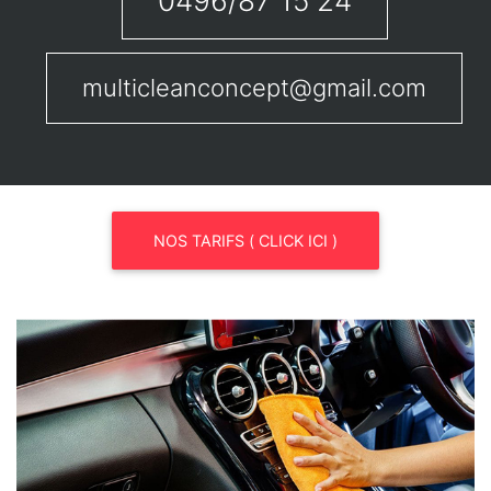
0496/87 15 24
multicleanconcept@gmail.com
NOS TARIFS ( CLICK ICI )