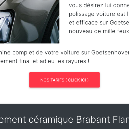
vous désirez lui donn
polissage voiture est l
et efficace sur Goetse
nouveau de mille feux
hine complet de votre voiture sur Goetsenhove
tement final et adieu les rayures !
NOS TARIFS ( CLICK ICI )
tement céramique Brabant Fl