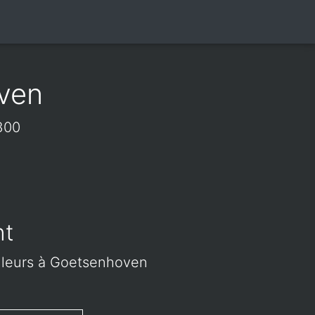
ven
300
nt
ailleurs à Goetsenhoven