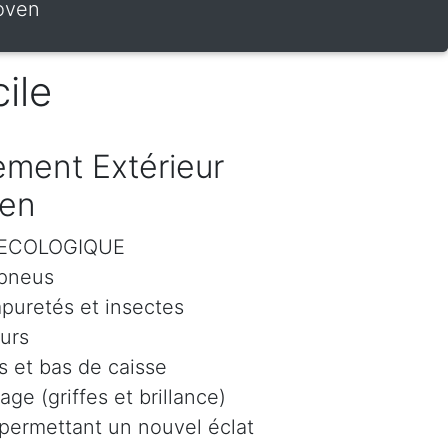
hoven
ile
ment Extérieur
ven
r ECOLOGIQUE
 pneus
mpuretés et insectes
eurs
 et bas de caisse
age (griffes et brillance)
 permettant un nouvel éclat