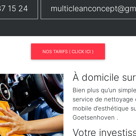
7 15 24
multicleanconcept@gm
NOS TARIFS ( CLICK ICI )
À domicile s
Bien plus qu’un simpl
service de nettoyage o
mobile d’esthétique 
Goetsenhoven .
Votre investis