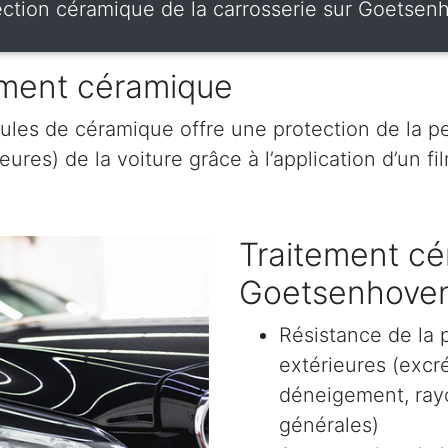
ection céramique de la carrosserie sur Goetsen
tement céramique
ules de céramique offre une protection de la pe
res) de la voiture grâce à l’application d’un film
Traitement cé
Goetsenhove
Résistance de la 
extérieures (excr
déneigement, rayon
générales)