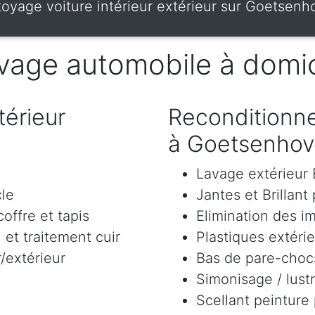
oyage voiture intérieur extérieur sur Goetsen
vage automobile à domic
érieur
Reconditionne
à Goetsenho
Lavage extérieu
cle
Jantes et Brillant
offre et tapis
Elimination des i
et traitement cuir
Plastiques extéri
/extérieur
Bas de pare-chocs
Simonisage / lustr
Scellant peinture