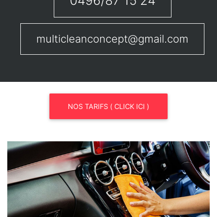
0496/87 15 24
multicleanconcept@gmail.com
NOS TARIFS ( CLICK ICI )