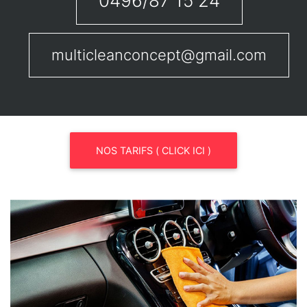
0496/87 15 24
multicleanconcept@gmail.com
NOS TARIFS ( CLICK ICI )