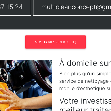
7 15 24
multicleanconcept@gm
NOS TARIFS ( CLICK ICI )
À domicile su
Bien plus qu’un simpl
service de nettoyage o
mobile d’esthétique s
Votre investis
meilleur trai