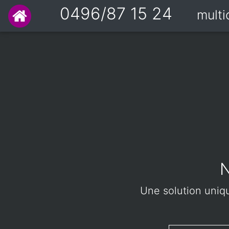
0496/87 15 24
mult
N
Une solution uniqu