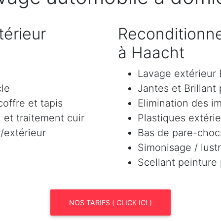
érieur
Reconditionne
à Haacht
Lavage extérieu
cle
Jantes et Brillant
offre et tapis
Elimination des i
et traitement cuir
Plastiques extéri
/extérieur
Bas de pare-chocs
Simonisage / lustr
Scellant peinture
NOS TARIFS ( CLICK ICI )