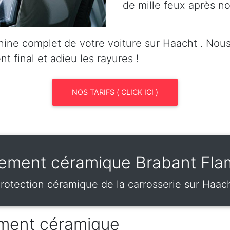
de mille feux après no
ine complet de votre voiture sur Haacht . No
nt final et adieu les rayures !
NOS TARIFS ( CLICK ICI )
tement céramique Brabant Fl
rotection céramique de la carrosserie sur Haac
tement céramique