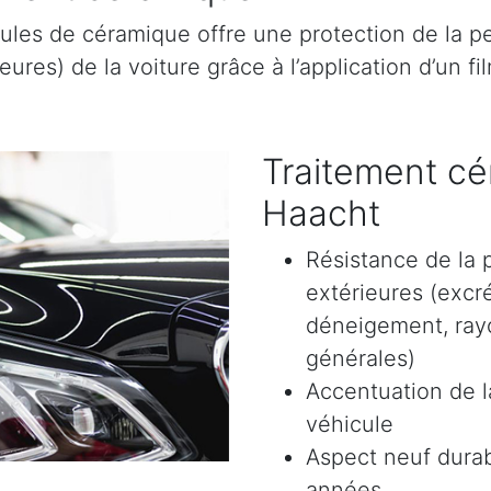
ules de céramique offre une protection de la pe
res) de la voiture grâce à l’application d’un film
Traitement cé
Haacht
Résistance de la 
extérieures (excr
déneigement, rayon
générales)
Accentuation de la
véhicule
Aspect neuf durab
années