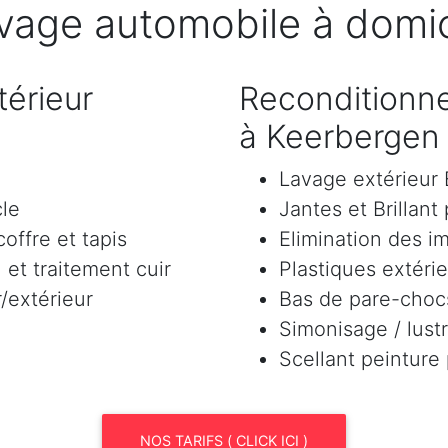
vage automobile à domic
érieur
Reconditionne
à Keerbergen
Lavage extérieu
cle
Jantes et Brillant
offre et tapis
Elimination des i
et traitement cuir
Plastiques extéri
/extérieur
Bas de pare-chocs
Simonisage / lustr
Scellant peinture
NOS TARIFS ( CLICK ICI )