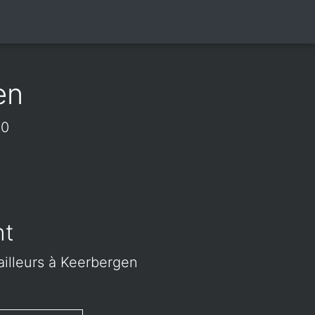
en
40
nt
ailleurs à Keerbergen