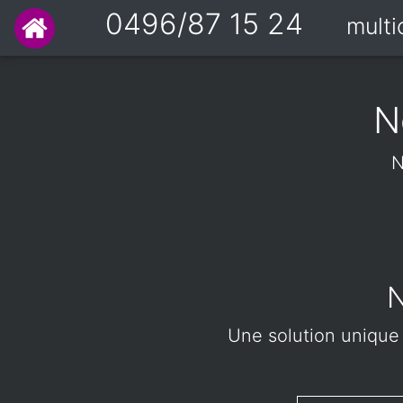
0496/87 15 24
mult
N
N
N
Une solution unique 