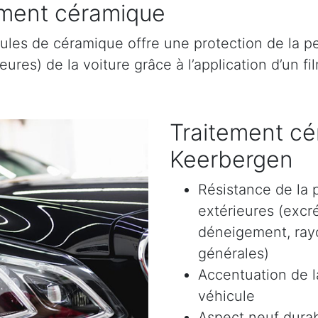
tement céramique
ules de céramique offre une protection de la pe
res) de la voiture grâce à l’application d’un film
Traitement cé
Keerbergen
Résistance de la 
extérieures (excr
déneigement, rayon
générales)
Accentuation de la
véhicule
Aspect neuf durab