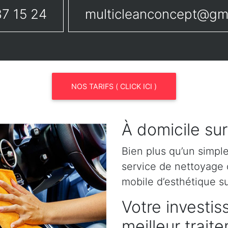
7 15 24
multicleanconcept@gm
NOS TARIFS ( CLICK ICI )
À domicile su
Bien plus qu’un simpl
service de nettoyage o
mobile d’esthétique s
Votre investis
meilleur trai